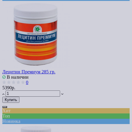
Лецитин Премиум 285 гр.
В наличии
0
5390р.
Купить
Хит
Топ
Новинка