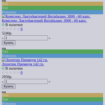
Хит
Топ
Новинка
Комплекс Лактобактерий Витабаланс 3000 - 60 капс.
В наличии
0
5240р.
Купить
Топ
Новинка
Лецитин Премиум 142 гр.
В наличии
0
2950р.
Купить
Хит
Топ
Новинка